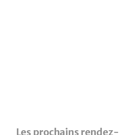
Le monde culturel se transforme, les
institutions cherchent à offrir des espaces
de bien-être à un public diversifié.
Partageons nos idées novatrices et
échangeons pour rendre les expériences
muséales toujours plus enrichissantes
pour chacun.
Les prochains rendez-